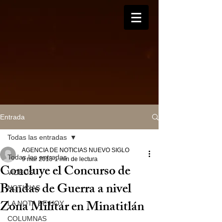
Entrada
Todas las entradas
AGENCIA DE NOTICIAS NUEVO SIGLO
Todas las entradas
9 mar 2018
1 min de lectura
Concluye el Concurso de
VIDEOS
Bandas de Guerra a nivel
NOTICIAS
Zona Militar en Minatitlán
LA NOTA DE HOY
COLUMNAS