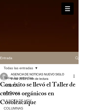
Entrada
Todas las entradas
AGENCIA DE NOTICIAS NUEVO SIGLO
Todas las entradas
9 mar 2018
1 min de lectura
Con éxito se llevó el Taller de
VIDEOS
cultivos orgánicos en
NOTICIAS
Cosoleacaque
LA NOTA DE HOY
COLUMNAS