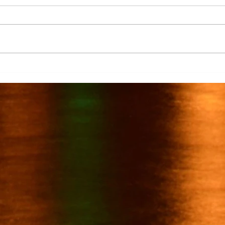
Más de 7 mil productores de
TecMi
caña afectados por el cierre del
Desa
Ingenio San Pedro