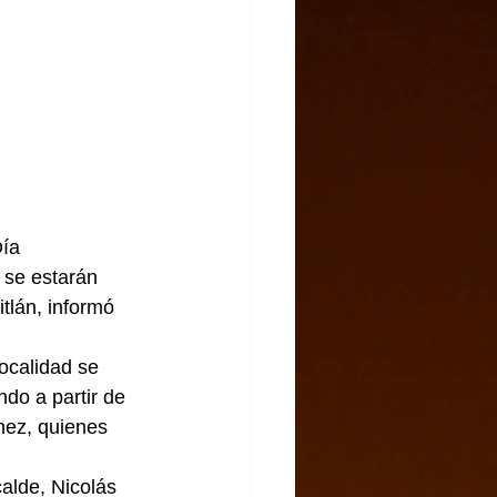
ía 
 se estarán 
tlán, informó 
ocalidad se 
ndo a partir de 
hez, quienes 
alde, Nicolás 