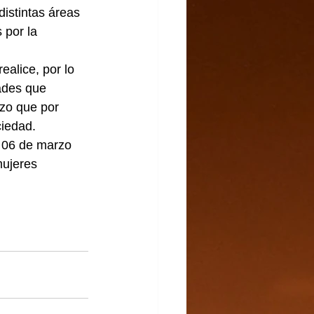
istintas áreas 
 por la 
ealice, por lo 
ades que 
zo que por 
ciedad.
s 06 de marzo 
mujeres 