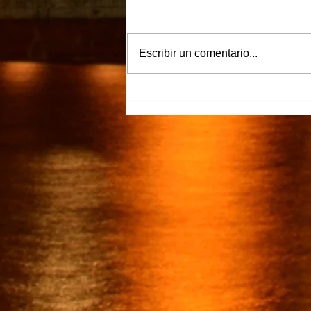
Escribir un comentario...
“Justicia para Zulema” piden
familiares y amigos