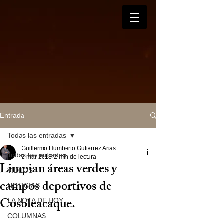
Entrada
Todas las entradas
Guillermo Humberto Gutierrez Arias
Todas las entradas
2 mar 2018
2 min de lectura
Limpian áreas verdes y
VIDEOS
campos deportivos de
NOTICIAS
Cosoleacaque.
LA NOTA DE HOY
COLUMNAS