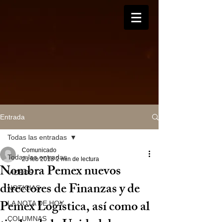
Entrada
Todas las entradas
Comunicado
Todas las entradas
23 feb 2018
2 min de lectura
Nombra Pemex nuevos
VIDEOS
directores de Finanzas y de
NOTICIAS
Pemex Logística, así como al
LA NOTA DE HOY
COLUMNAS