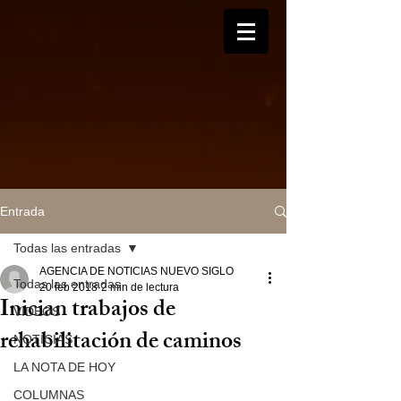
Entrada
Todas las entradas
AGENCIA DE NOTICIAS NUEVO SIGLO
Todas las entradas
20 feb 2018
2 min de lectura
Inician trabajos de
VIDEOS
rehabilitación de caminos
NOTICIAS
LA NOTA DE HOY
COLUMNAS