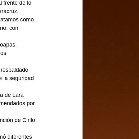
 frente de lo 
eracruz.
tratamos como 
no, con 
hoapas, 
los 
 respaldado 
e la seguridad 
da de Lara 
comendados por 
ción de Cirilo 
ó diferentes 