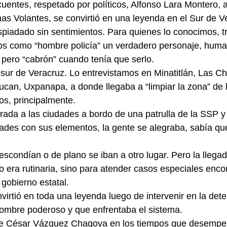
uentes, respetado por políticos, Alfonso Lara Montero, al
s Volantes, se convirtió en una leyenda en el Sur de V
spiadado sin sentimientos. Para quienes lo conocimos, 
os como “hombre policía” un verdadero personaje, huma
 pero “cabrón” cuando tenía que serlo.
 sur de Veracruz. Lo entrevistamos en Minatitlán, Las C
an, Uxpanapa, a donde llegaba a “limpiar la zona” de 
os, principalmente.
ada a las ciudades a bordo de una patrulla de la SSP y
dades con sus elementos, la gente se alegraba, sabía qu
escondían o de plano se iban a otro lugar. Pero la llega
o era rutinaria, sino para atender casos especiales en
 gobierno estatal.
irtió en toda una leyenda luego de intervenir en la deten
mbre poderoso y que enfrentaba el sistema.
e César Vázquez Chagoya en los tiempos que desempeñ