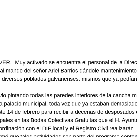
- Muy activado se encuentra el personal de la Direc
al mando del señor Ariel Barrios dándole mantenimiento 
e diversos poblados galvanenses, mismos que ya pedían 
io pintando todas las paredes interiores de la cancha m
 a palacio municipal, toda vez que ya estaban demasiad
 este 14 de febrero para recibir a decenas de desposados
cipales en las Bodas Colectivas Gratuitas que el H. Ayun
dinación con el DIF local y el Registro Civil realizarán.
ormó que tales actividades son parte del programa conte