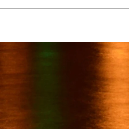
Más de 7 mil productores de
TecMi
caña afectados por el cierre del
Desa
Ingenio San Pedro