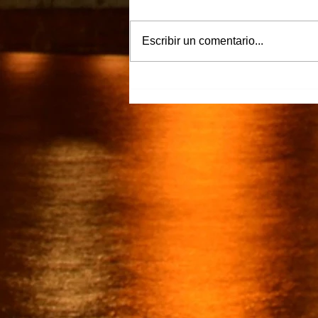
Escribir un comentario...
“Justicia para Zulema” piden
familiares y amigos