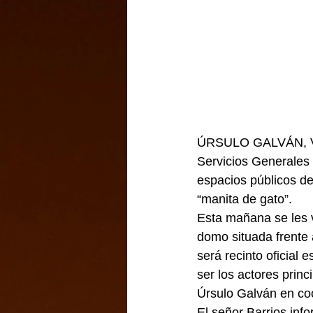
ÚRSULO GALVÁN, VER.
Servicios Generales 
espacios públicos d
“manita de gato”.
Esta mañana se les v
domo situada frente
será recinto oficial
ser los actores prin
Úrsulo Galván en coor
El señor Barrios inf