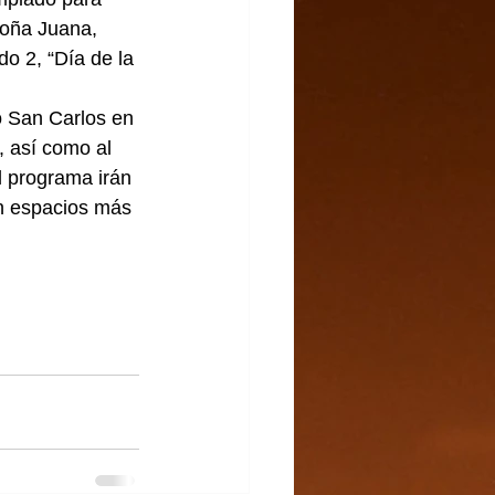
Doña Juana, 
o 2, “Día de la 
ío San Carlos en 
 así como al 
 programa irán 
on espacios más 