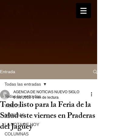
Entrada
Todas las entradas
AGENCIA DE NOTICIAS NUEVO SIGLO
Todas las entradas
6 feb 2018
1 min de lectura
Todo listo para la Feria de la
VIDEOS
Salud este viernes en Praderas
NOTICIAS
del Jagüey
LA NOTA DE HOY
COLUMNAS