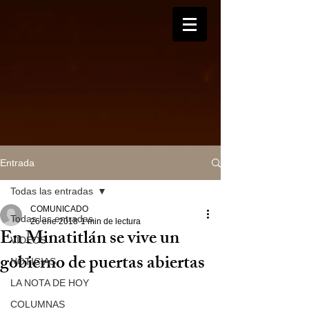
Entrada
Todas las entradas
COMUNICADO
Todas las entradas
26 ene 2018
1 min de lectura
En Minatitlán se vive un
VIDEOS
gobierno de puertas abiertas
NOTICIAS
LA NOTA DE HOY
COLUMNAS