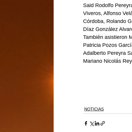
Said Rodolfo Pereyr
Viveros, Alfonso Vel
Córdoba, Rolando G
Díaz González Alvaré
También asistieron 
Patricia Pozos Garc
Adalberto Pereyra Sá
Mariano Nicolás Reye
NOTICIAS