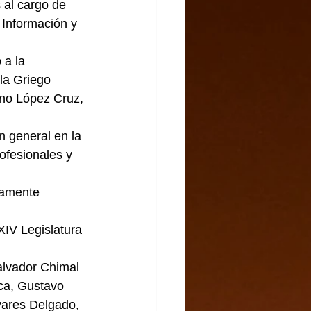
 al cargo de 
 Información y 
a la 
la Griego 
ano López Cruz, 
n general en la 
ofesionales y 
iamente 
XIV Legislatura 
alvador Chimal 
ca, Gustavo 
vares Delgado, 