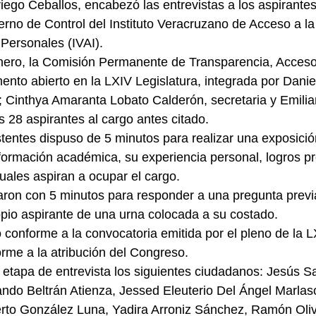
iego Ceballos, encabezó las entrevistas a los aspirantes
terno de Control del Instituto Veracruzano de Acceso a la
Personales (IVAI).
nero, la Comisión Permanente de Transparencia, Acceso 
ento abierto en la LXIV Legislatura, integrada por Danie
; Cinthya Amaranta Lobato Calderón, secretaria y Emili
os 28 aspirantes al cargo antes citado.
tentes dispuso de 5 minutos para realizar una exposició
formación académica, su experiencia personal, logros pr
cuales aspiran a ocupar el cargo.
aron con 5 minutos para responder a una pregunta prev
opio aspirante de una urna colocada a su costado.
ó conforme a la convocatoria emitida por el pleno de la L
orme a la atribución del Congreso.
etapa de entrevista los siguientes ciudadanos: Jesús S
ndo Beltrán Atienza, Jessed Eleuterio Del Ángel Marlas
erto González Luna, Yadira Arroniz Sánchez, Ramón Oli