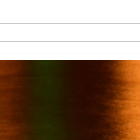
Más de 7 mil productores de
TecMi
caña afectados por el cierre del
Desa
Ingenio San Pedro