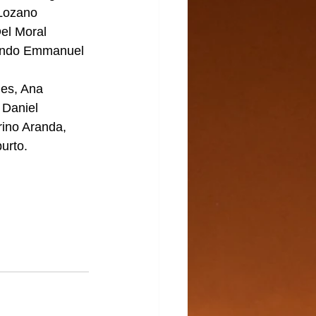
Lozano 
el Moral 
ando Emmanuel 
es, Ana 
 Daniel 
ino Aranda, 
urto.