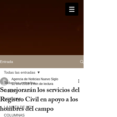
Entrada
Todas las entradas
Agencia de Noticias Nuevo Siglo
Todas las entradas
12 ene 2018
1 min de lectura
Se mejorarán los servicios del
VIDEOS
Registro Civil en apoyo a los
NOTICIAS
hombres del campo
LA NOTA DE HOY
COLUMNAS