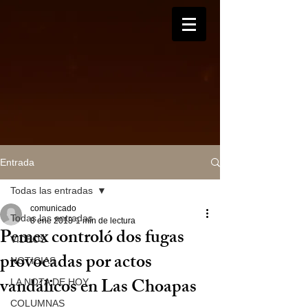
Entrada
Todas las entradas
comunicado
Todas las entradas
8 ene 2018
1 min de lectura
Pemex controló dos fugas
VIDEOS
provocadas por actos
NOTICIAS
vandálicos en Las Choapas
LA NOTA DE HOY
COLUMNAS