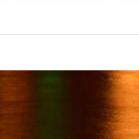
Más de 7 mil productores de
TecMi
caña afectados por el cierre del
Desa
Ingenio San Pedro