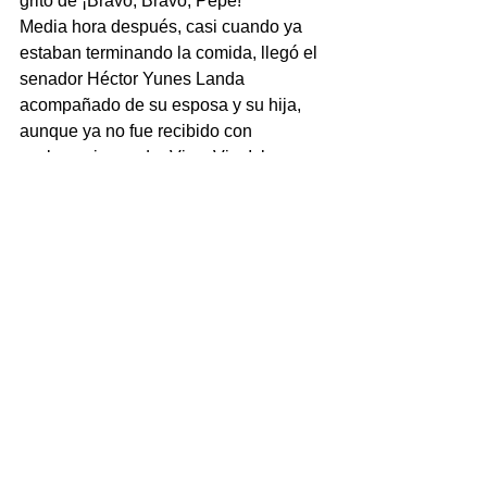
grito de ¡Bravo, Bravo, Pepe!
Media hora después, casi cuando ya 
estaban terminando la comida, llegó el 
senador Héctor Yunes Landa 
acompañado de su esposa y su hija, 
aunque ya no fue recibido con 
exclamaciones de ¡Viva  Viva!, le 
dieron simplemente un aplauso de 
bienvenida.
Cinco minutos más tarde, el líder de la 
bancada priista en el Senado, Emilio 
Gamboa Patrón se levantó para 
tomarse la foto del recuerdo y dirigirse 
hacia la puerta, en donde como 
apuntamos al inicio, saludó a las 
alcaldesas de Alto Lucero y Tequila, 
que estaban estratégicamente 
ubicadas.
Así las cosas, en el regreso al 