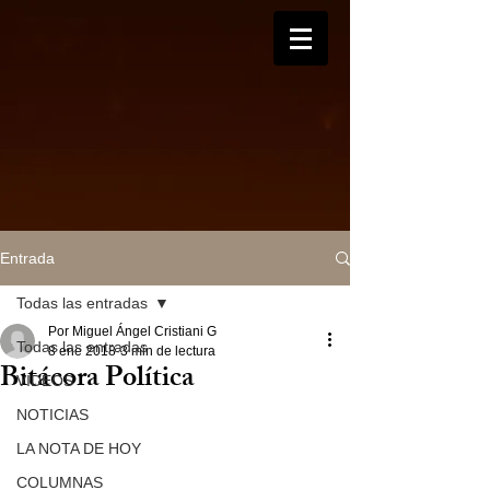
Entrada
Todas las entradas
Por Miguel Ángel Cristiani G
Todas las entradas
8 ene 2018
3 min de lectura
Bitácora Política
VIDEOS
NOTICIAS
LA NOTA DE HOY
COLUMNAS