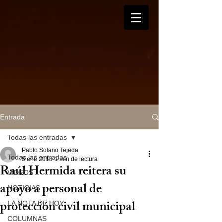
Entrada
Todas las entradas
Pablo Solano Tejeda
Todas las entradas
5 ene 2018
1 min de lectura
Raúl Hermida reitera su
VIDEOS
apoyo a personal de
NOTICIAS
protección civil municipal
LA NOTA DE HOY
COLUMNAS