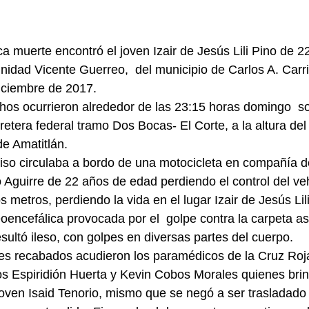
ica muerte encontró el joven Izair de Jesús Lili Pino de 
nidad Vicente Guerreo,  del municipio de Carlos A. Carril
iciembre de 2017.
os ocurrieron alrededor de las 23:15 horas domingo  so
etera federal tramo Dos Bocas- El Corte, a la altura del 
e Amatitlán.
so circulaba a bordo de una motocicleta en compañía de
 Aguirre de 22 años de edad perdiendo el control del veh
 metros, perdiendo la vida en el lugar Izair de Jesús Lil
eoencefálica provocada por el  golpe contra la carpeta asf
sultó ileso, con golpes en diversas partes del cuerpo.
es recabados acudieron los paramédicos de la Cruz Roj
 Espiridión Huerta y Kevin Cobos Morales quienes brin
 joven Isaid Tenorio, mismo que se negó a ser trasladado 