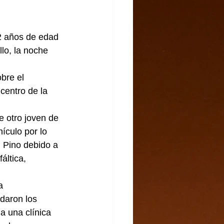
22 años de edad 
lo, la noche 
bre el 
centro de la 
 otro joven de 
ículo por lo 
i Pino debido a 
áltica, 
a 
daron los 
a una clínica 