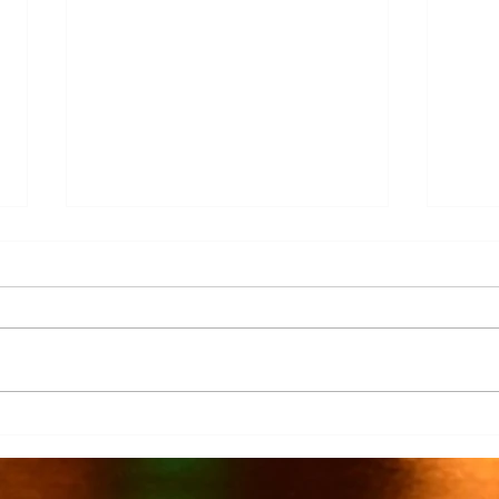
Más de 7 mil productores de
TecMi
caña afectados por el cierre del
Desa