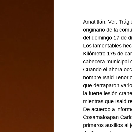
Amatitlán, Ver. Trág
originario de la comu
del domingo 17 de d
Los lamentables hech
Kilómetro 175 de carr
cabecera municipal d
Cuando el ahora occi
nombre Isaid Tenorio
que derraparon varios
la fuerte lesión cran
mientras que Isaid re
De acuerdo a inform
Cosamaloapan Carlos
primeros auxilios al