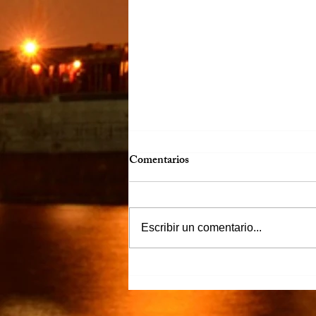
Comentarios
Escribir un comentario...
“Justicia para Zulema” piden
familiares y amigos