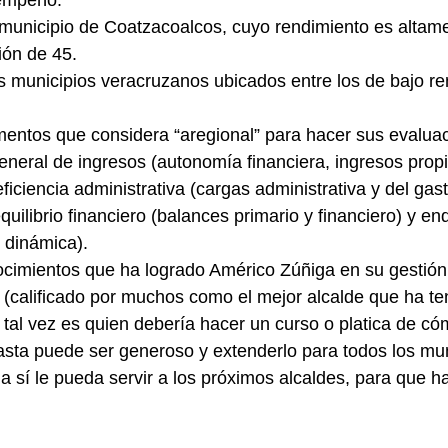
 municipio de Coatzacoalcos, cuyo rendimiento es altame
ción de 45.
s municipios veracruzanos ubicados entre los de bajo re
mentos que considera “aregional” para hacer sus evalua
eneral de ingresos (autonomía financiera, ingresos propi
 eficiencia administrativa (cargas administrativa y del gast
quilibrio financiero (balances primario y financiero) y e
y dinámica).
ocimientos que ha logrado Américo Zúñiga en su gestió
 (calificado por muchos como el mejor alcalde que ha ten
 tal vez es quien debería hacer un curso o platica de có
asta puede ser generoso y extenderlo para todos los mun
ia sí le pueda servir a los próximos alcaldes, para que 