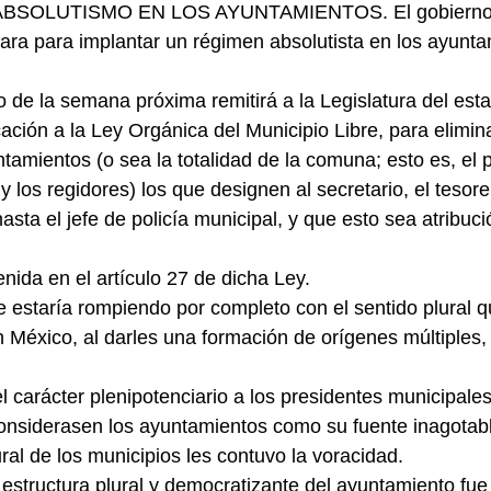
BSOLUTISMO EN LOS AYUNTAMIENTOS. El gobierno 
ra para implantar un régimen absolutista en los ayunta
o de la semana próxima remitirá a la Legislatura del est
ción a la Ley Orgánica del Municipio Libre, para eliminar
tamientos (o sea la totalidad de la comuna; esto es, el 
y los regidores) los que designen al secretario, el tesorero
asta el jefe de policía municipal, y que esto sea atribuci
nida en el artículo 27 de dicha Ley.
 estaría rompiendo por completo con el sentido plural qu
 México, al darles una formación de orígenes múltiples,
el carácter plenipotenciario a los presidentes municipales,
onsiderasen los ayuntamientos como su fuente inagotabl
ural de los municipios les contuvo la voracidad.
 estructura plural y democratizante del ayuntamiento fue