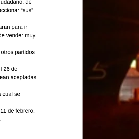
dadano, de 
ccionar “sus” 
ran para ir 
 de vender muy, 
otros partidos 
l 26 de 
sean aceptadas 
 cual se 
11 de febrero, 
.