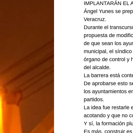
IMPLANTARÁN EL A
Ángel Yunes se prepa
Veracruz.
Durante el transcurs
propuesta de modifica
de que sean los ayun
municipal, el síndico 
órgano de control y h
del alcalde.
La barrera está conte
De aprobarse esto se
los ayuntamientos en
partidos.
La idea fue restarle 
acotando y que no c
Y sí, la formación pl
Es más, construir es