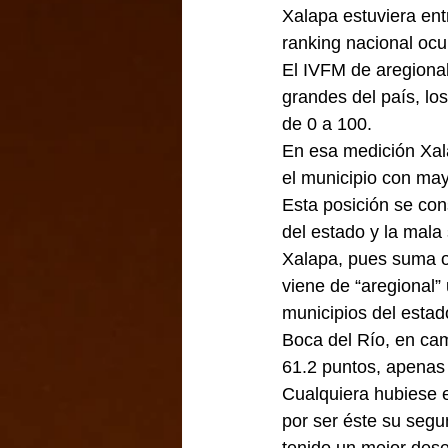
Xalapa estuviera entr
ranking nacional ocup
El IVFM de aregional
grandes del país, lo
de 0 a 100.
En esa medición Xal
el municipio con mayo
Esta posición se con
del estado y la mala
Xalapa, pues suma o
viene de “aregional”
municipios del estad
Boca del Río, en cam
61.2 puntos, apenas 
Cualquiera hubiese 
por ser éste su segu
tenido un mejor de