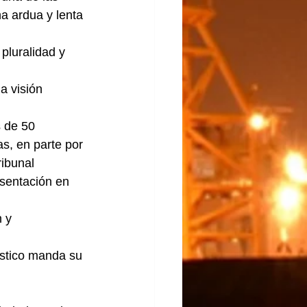
a ardua y lenta 
pluralidad y 
a visión 
 de 50 
s, en parte por 
ribunal 
esentación en 
 y 
ístico manda su 