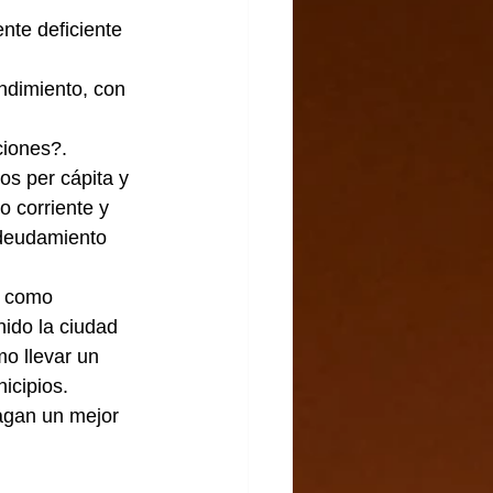
nte deficiente 
ndimiento, con 
ciones?.
os per cápita y 
o corriente y 
ndeudamiento 
n como 
ido la ciudad 
mo llevar un 
icipios.
hagan un mejor 