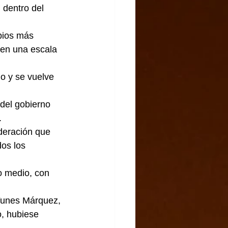
 dentro del 
pios más 
 en una escala 
o y se vuelve 
 del gobierno 
.
deración que 
os los 
o medio, con 
Yunes Márquez, 
, hubiese 