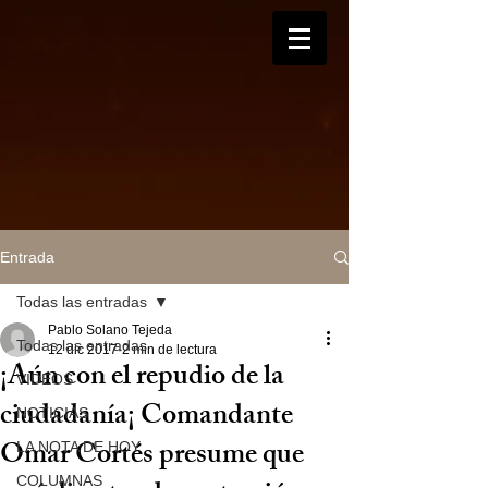
Entrada
Todas las entradas
Pablo Solano Tejeda
Todas las entradas
12 dic 2017
2 min de lectura
¡Aún con el repudio de la
VIDEOS
ciudadanía¡ Comandante
NOTICIAS
Omar Cortés presume que
LA NOTA DE HOY
COLUMNAS