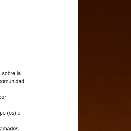
 sobre la 
a comunidad 
por 
llamados 