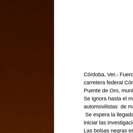
Córdoba, Ver.- Fuero
carretera federal Cór
Puente de Oro, muni
Se ignora hasta el m
automovilistas  de 
 Se espera la llegada de los peritos de la FGE para el levantamiento del cuerpo (os) e 
iniciar las investiga
Las bolsas negras e