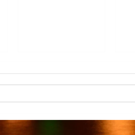
Más de 7 mil productores de
TecMi
caña afectados por el cierre del
Desa
Ingenio San Pedro