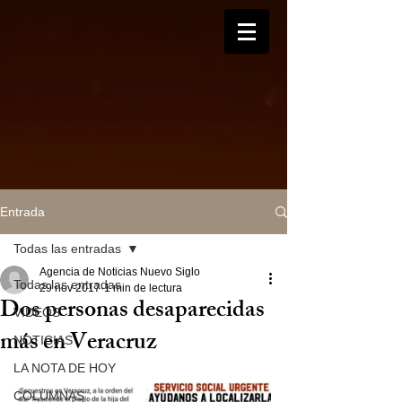
Entrada
Todas las entradas
Agencia de Noticias Nuevo Siglo
Todas las entradas
29 nov 2017
1 min de lectura
Dos personas desaparecidas
VIDEOS
más en Veracruz
NOTICIAS
LA NOTA DE HOY
COLUMNAS