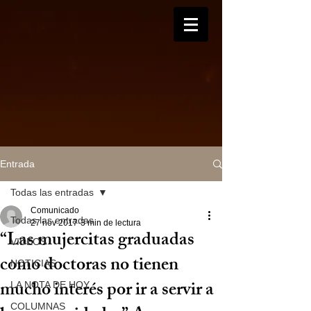
Entrada
Todas las entradas
Comunicado
Todas las entradas
27 nov 2017
3 min de lectura
“Las mujercitas graduadas
VIDEOS
como doctoras no tienen
NOTICIAS
mucho interés por ir a servir a
LA NOTA DE HOY
COLUMNAS