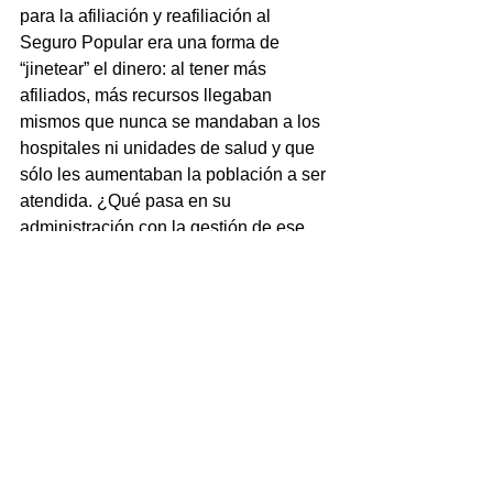
para la afiliación y reafiliación al 
Seguro Popular era una forma de 
“jinetear” el dinero: al tener más 
afiliados, más recursos llegaban 
mismos que nunca se mandaban a los 
hospitales ni unidades de salud y que 
sólo les aumentaban la población a ser 
atendida. ¿Qué pasa en su 
administración con la gestión de ese 
recurso federal? subrayó la diputada 
local.
 El funcionario estatal aceptó que la 
empresa Grupo Constructor Velasco, S. 
A. de C. V. que tenía a cargo la 
terminación del Centro de Servicios 
Ampliados de Soledad Atzompa es la 
misma que no cumplió cuando Javier 
Duarte era gobernador y le dieron 39.9 
millones de pesos para que hiciera lo 