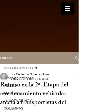
Entrada
Todas las entradas
por Guillermo Gutiérrez Arias
Todas las entradas
7 nov 2017
1 min de lectura
Retraso en la 2ª. Etapa del
VIDEOS
reordenamiento vehicular
NOTICIAS
afecta a transportistas del
LA NOTA DE HOY
COLUMNAS