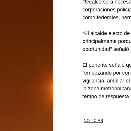
Recalcó será necesari
corporaciones polici
como federales, pe
“El alcalde electo d
principalmente porqu
oportunidad” señal
El ponente señaló qu
“empezando por constr
vigilancia, ampliar 
la zona metropolitana
tempo de respuesta 
NOTICIAS