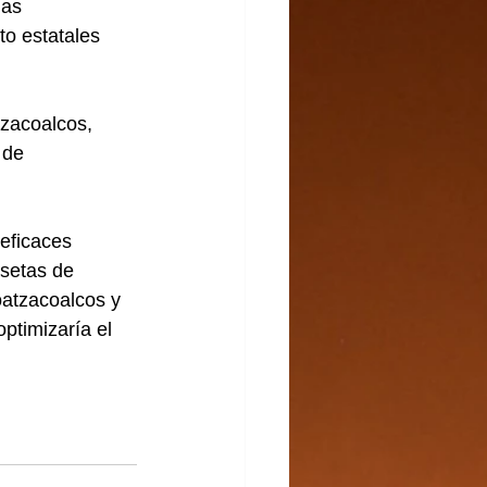
las 
to estatales 
zacoalcos, 
 de 
eficaces 
asetas de 
oatzacoalcos y 
ptimizaría el 