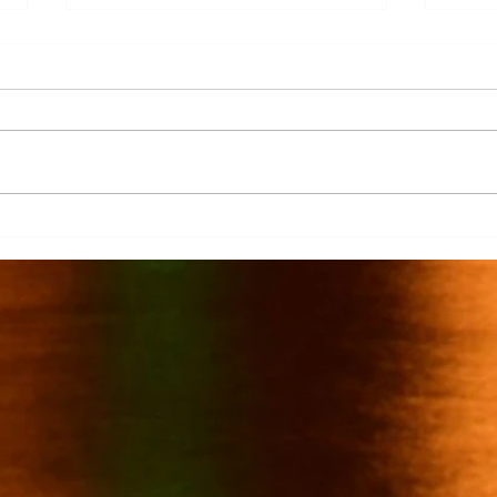
Más de 7 mil productores de
TecMi
caña afectados por el cierre del
Desa
Ingenio San Pedro