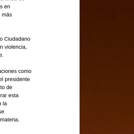
s en 
s más 
io Ciudadano 
 violencia, 
e.
zaciones como 
l presidente 
to de 
rar esta 
 la 
se 
materia.