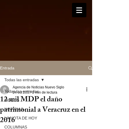
Entrada
Todas las entradas
Agencia de Noticias Nuevo Siglo
Todas las entradas
24 oct 2017
2 min de lectura
12 mil MDP el daño
VIDEOS
patrimonial a Veracruz en el
NOTICIAS
2016
LA NOTA DE HOY
COLUMNAS