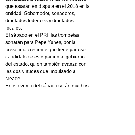
que estarán en disputa en el 2018 en la 
entidad: Gobernador, senadores, 
diputados federales y diputados 
locales.
El sábado en el PRI, las trompetas 
sonarán para Pepe Yunes, por la 
presencia creciente que tiene para ser 
candidato de éste partido al gobierno 
del estado, quien también avanza con 
las dos virtudes que impulsado a 
Meade.
En el evento del sábado serán muchos 
los que llegarán a éste PRI estatal que 
sienten que puede revivir para la 
elección del 2018.
Muchos querrán que los vean al lado 
de Pepe Yunes, y se dirán cercanos, 
pero no todos los que se dicen estar en 