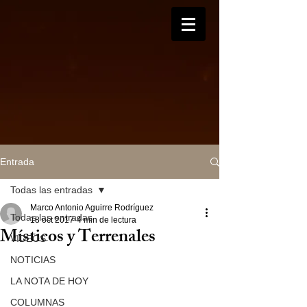
Entrada
Todas las entradas
Marco Antonio Aguirre Rodríguez
Todas las entradas
18 oct 2017
4 min de lectura
Místicos y Terrenales
VIDEOS
NOTICIAS
LA NOTA DE HOY
COLUMNAS