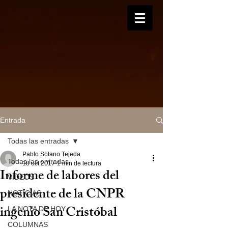
Entrada
Todas las entradas
Pablo Solano Tejeda
Todas las entradas
18 oct 2017
1 min de lectura
Informe de labores del
VIDEOS
presidente de la CNPR
NOTICIAS
ingenio San Cristóbal
LA NOTA DE HOY
COLUMNAS