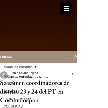
Entrada
Todas las entradas
Pablo Solano Tejeda
Todas las entradas
16 oct 2017
2 min de lectura
Se reúnen coordinadores de
VIDEOS
distrito 23 y 24 del PT en
NOTICIAS
Cosamaloapan
LA NOTA DE HOY
COLUMNAS