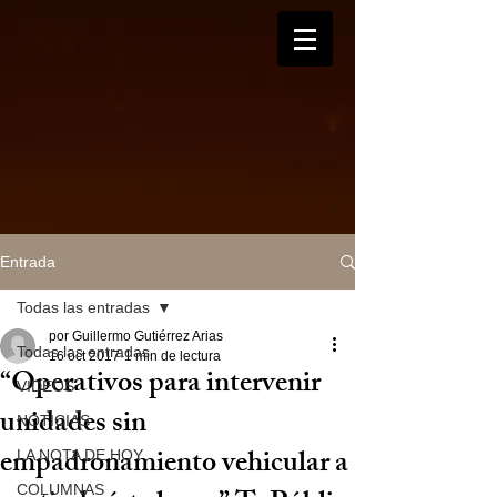
Entrada
Todas las entradas
por Guillermo Gutiérrez Arias
Todas las entradas
16 oct 2017
1 min de lectura
“Operativos para intervenir
VIDEOS
unidades sin
NOTICIAS
empadronamiento vehicular a
LA NOTA DE HOY
COLUMNAS