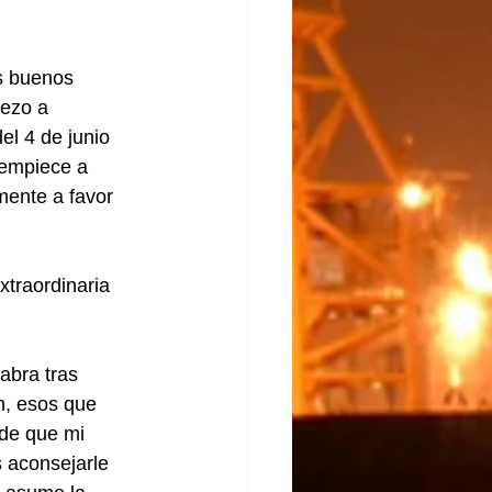
os buenos 
ezo a 
l 4 de junio 
 empiece a 
mente a favor 
traordinaria 
abra tras 
n, esos que 
 de que mi 
 aconsejarle 