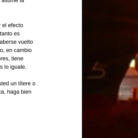
o asume la 
el efecto 
tanto es 
aberse vuelto 
lo, en cambio 
res, tiene 
s lo iguale.
ed un títere o 
ca, haga bien 