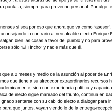
rdejo”, a estas alturas del tiempo ya se le veía movidís
ra pantalla, siempre para provecho personal. Por algo 
anenses si sea por eso que ahora que va como “asesor”,
aconsejando lo contrario al neo alcalde electo Enrique B
e salgan bien las cosas a favor del pueblo y no para prov
erse sólo “El Tincho” y nadie más que él.
es que a 2 meses y medio de la asunción al poder de Enr
mos que tiene a su alrededor extraordinarios recursos 
adémicamente, sino con experiencia política y capacida
alcalde electo sigue mareado del triunfo, continua en bab
ignado sentarse con su cabildo electo a dialogar para i
 para que juntos, vayan viendo lo de la entrega-recepci