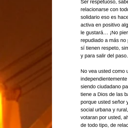
Ser respetuoso, saber
relacionarse con tod
solidario eso es hace
activa en positivo al
le gustará… ¡No pierd
repudiado a más no p
sí tienen respeto, 
y para salir del paso.
No vea usted como un
independientemente 
siendo ciudadano par
tiene a Dios de las ba
porque usted señor y
social urbana y rura
votaran por usted, a
de todo tipo, de rel