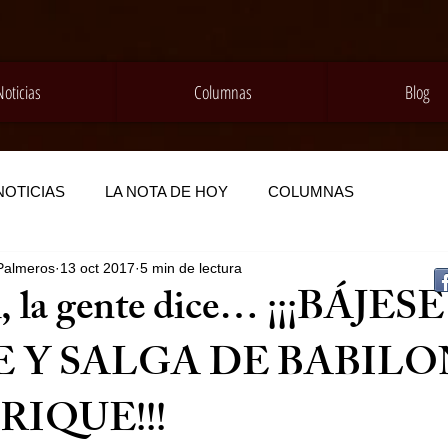
Noticias
Columnas
Blog
NOTICIAS
LA NOTA DE HOY
COLUMNAS
Palmeros
13 oct 2017
5 min de lectura
, la gente dice… ¡¡¡BÁJES
E Y SALGA DE BABILO
IQUE!!!