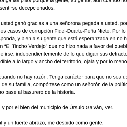
onga las pilas porque la gente, su gente, aun cuando n
 sentirse decepcionados.
usted ganó gracias a una señorona pegada a usted, por 
los casos de corrupción Fidel-Duarte-Peña Nieto. Por lo 
sponda, y bien a su gente que está esperanzada en no h
 “El Tincho Verdejo” que no hizo nada a favor del pueb
de irse, independientemente de lo que digan sus detracto
ible a lo largo y ancho del territorio, ojala y por lo meno
cuando no hay razón. Tenga carácter para que no sea ust
lo de su familia, compórtese como un señorón de la políti
o pase al basurero de la historia.
 y por el bien del municipio de Úrsulo Galván, Ver.
l y un fuerte abrazo, me despido como gente.