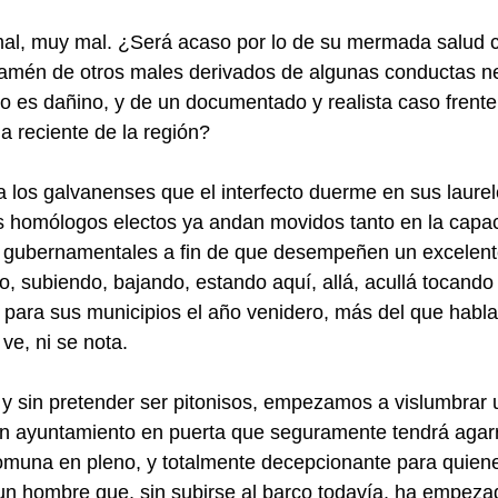
mal, muy mal. ¿Será acaso por lo de su mermada salud 
, amén de otros males derivados de algunas conductas n
 es dañino, y de un documentado y realista caso frente
ria reciente de la región?
a los galvanenses que el interfecto duerme en sus laurel
s homólogos electos ya andan movidos tanto en la capac
 gubernamentales a fin de que desempeñen un excelente
, subiendo, bajando, estando aquí, allá, acullá tocando 
 para sus municipios el año venidero, más del que habl
 ve, ni se nota.
 y sin pretender ser pitonisos, empezamos a vislumbrar
n ayuntamiento en puerta que seguramente tendrá agarr
muna en pleno, y totalmente decepcionante para quienes
 un hombre que, sin subirse al barco todavía, ha empez