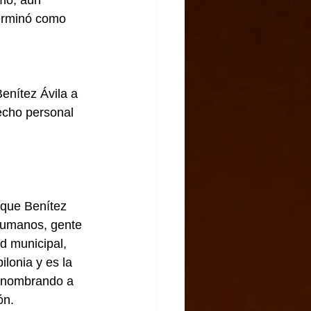
imo, aun 
terminó como 
 
enítez Ávila a 
echo personal 
ique Benítez 
humanos, gente 
d municipal, 
ilonia y es la 
r nombrando a 
ón.