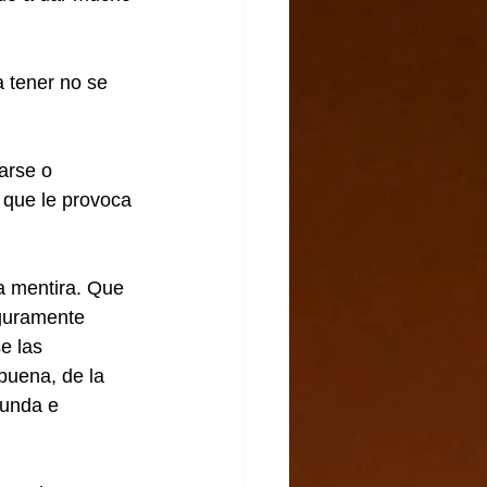
 tener no se 
arse o 
que le provoca 
la mentira. Que 
guramente 
e las 
 buena, de la 
funda e 