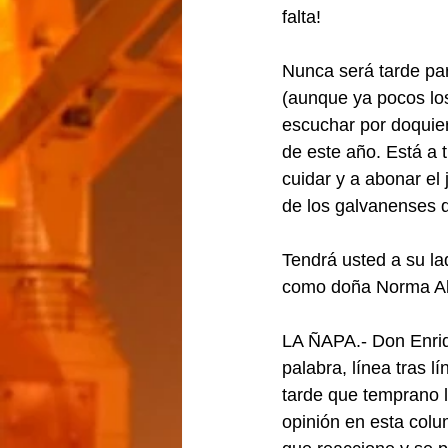
falta!
Nunca será tarde par
(aunque ya pocos los
escuchar por doquier
de este año. Está a 
cuidar y a abonar el
de los galvanenses q
Tendrá usted a su la
como doña Norma Ali
LA ÑAPA.- Don Enriqu
palabra, línea tras 
tarde que temprano l
opinión en esta colu