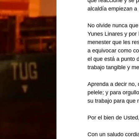
que reaccione y se p
alcaldía empiezan a
No olvide nunca que 
Yunes Linares y por 
menester que les re
a equivocar como con
el que está a punto 
trabajo tangible y med
Aprenda a decir no, 
pelele; y para orgul
su trabajo para que n
Por el bien de Usted,
Con un saludo cordia