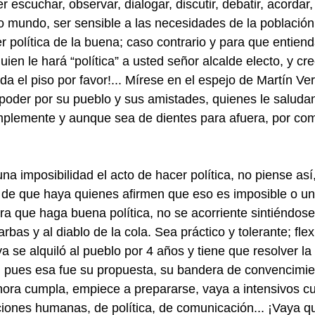
 escuchar, observar, dialogar, discutir, debatir, acordar,
o mundo, ser sensible a las necesidades de la población,
r política de la buena; caso contrario y para que entiend
guien le hará “política” a usted señor alcalde electo, y c
a el piso por favor!... Mírese en el espejo de Martín Ve
oder por su pueblo y sus amistades, quienes le saludan
simplemente y aunque sea de dientes para afuera, por c
a imposibilidad el acto de hacer política, no piense así,
de que haya quienes afirmen que eso es imposible o una
a que haga buena política, no se acorriente sintiéndose
rbas y al diablo de la cola. Sea práctico y tolerante; flex
a se alquiló al pueblo por 4 años y tiene que resolver la
l, pues esa fue su propuesta, su bandera de convencimie
hora cumpla, empiece a prepararse, vaya a intensivos cur
aciones humanas, de política, de comunicación... ¡Vaya q