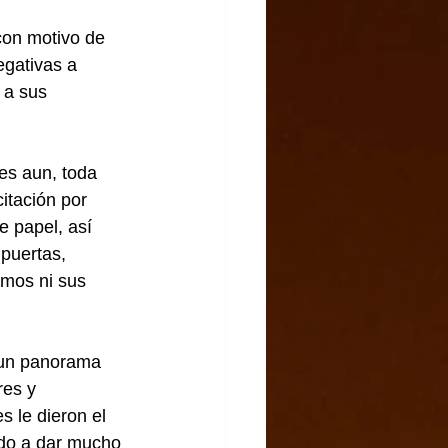
con motivo de 
egativas a 
 a sus 
es aun, toda 
itación por 
 papel, así 
puertas, 
amos ni sus 
 un panorama 
es y 
 le dieron el 
ado a dar mucho 