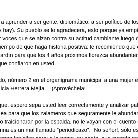
a aprender a ser gente, diplomático, a ser político de l
 hay). Su pueblo se lo agradecerá, esto porque ya empi
 voces que se alzan contra su actitud cambiante luego de
tiempo de que haga historia positiva; le recomiendo que
 jardín para que los 4 años próximos florezca abundante
ue confiaron en usted.
do, número 2 en el organigrama municipal a una mujer ex
cia Herrera Mejía… ¡Aprovéchela!
e, espero sepa usted leer correctamente y analizar pal
línea para que los zalameros que seguramente le abunda
o traicionaran por la espalda, no le vayan con el cuento
mna es un mal llamado “periodicazo”. ¡No señor!, sólo es