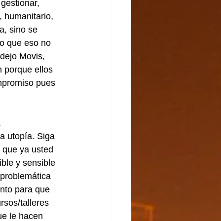
 gestionar, 
 humanitario, 
a, sino se 
reo que eso no 
rdejo Movis, 
 porque ellos 
ompromiso pues 
 
 utopía. Siga 
 que ya usted 
ible y sensible 
 problemática 
nto para que 
sos/talleres 
ue le hacen 