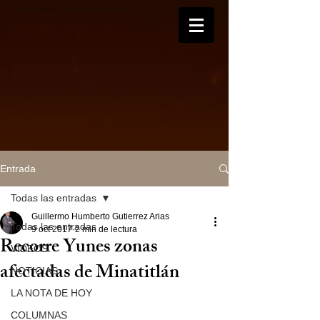
Entrada
Todas las entradas
Guillermo Humberto Gutierrez Arias
Todas las entradas
9 oct 2017
2 min de lectura
Recorre Yunes zonas
VIDEOS
afectadas de Minatitlán
NOTICIAS
LA NOTA DE HOY
COLUMNAS