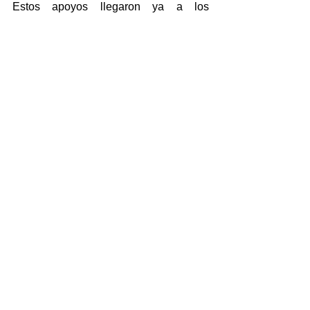
Estos apoyos llegaron ya a los 
beneficiarios”, informó.
NOTICIAS
Ver todo
Entradas recientes