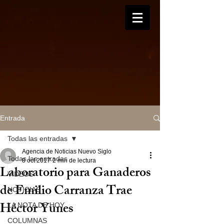
Entrada
Todas las entradas
Agencia de Noticias Nuevo Siglo
Todas las entradas
8 oct 2017
2 min de lectura
Laboratorio para Ganaderos
VIDEOS
de Emilio Carranza Trae
NOTICIAS
Héctor Yunes
LA NOTA DE HOY
COLUMNAS