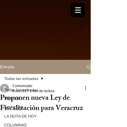
Entrada
Todas las entradas
Comunicado
Todas las entradas
6 oct 2017
2 min de lectura
Proponen nueva Ley de
VIDEOS
Fiscalización para Veracruz
NOTICIAS
LA NOTA DE HOY
COLUMNAS