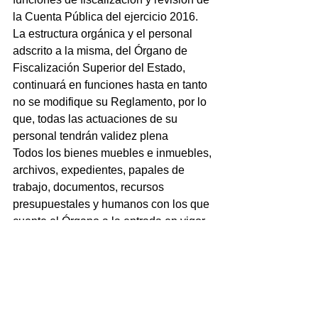
la Cuenta Pública del ejercicio 2016.
La estructura orgánica y el personal 
adscrito a la misma, del Órgano de 
Fiscalización Superior del Estado, 
continuará en funciones hasta en tanto 
no se modifique su Reglamento, por lo 
que, todas las actuaciones de su 
personal tendrán validez plena
Todos los bienes muebles e inmuebles, 
archivos, expedientes, papales de 
trabajo, documentos, recursos 
presupuestales y humanos con los que 
cuente el Órgano a la entrada en vigor 
de la presente Ley, continuarán 
formando parte de su estructura 
orgánica y patrimonio, en los términos  
que establezca esta misma y el 
Reglamento Interior de dicho Órgano.