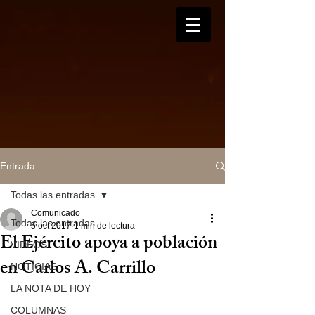
Entrada
Todas las entradas
Comunicado
Todas las entradas
5 oct 2017
1 min de lectura
El Ejército apoya a población
VIDEOS
en Carlos A. Carrillo
NOTICIAS
LA NOTA DE HOY
COLUMNAS