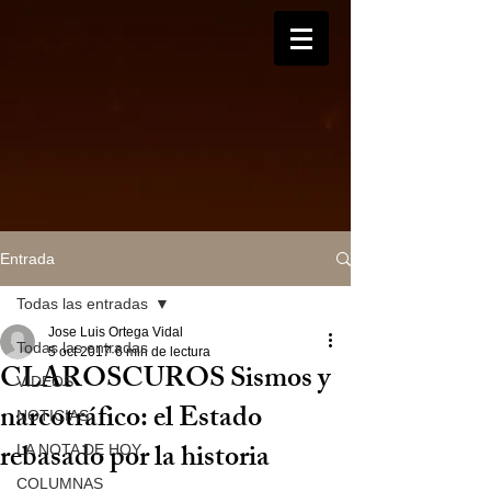
Entrada
Todas las entradas
Jose Luis Ortega Vidal
Todas las entradas
5 oct 2017
6 min de lectura
CLAROSCUROS Sismos y
VIDEOS
narcotráfico: el Estado
NOTICIAS
rebasado por la historia
LA NOTA DE HOY
COLUMNAS