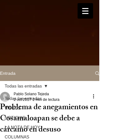
Entrada
Todas las entradas
Pablo Solano Tejeda
Todas las entradas
2 oct 2017
2 min de lectura
Problema de anegamientos en
VIDEOS
Cosamaloapan se debe a
NOTICIAS
cárcamo en desuso
LA NOTA DE HOY
COLUMNAS