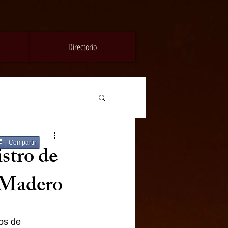
Directorio
Compartir
stro de
y Madero
os de 