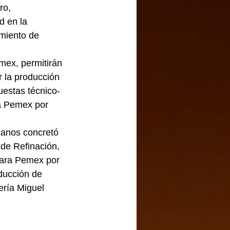
ro, 
d en la 
miento de 
ex, permitirán 
 la producción 
uestas técnico-
a Pemex por 
anos concretó 
 de Refinación, 
para Pemex por 
ducción de 
ería Miguel 