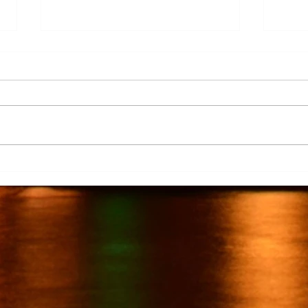
Más de 7 mil productores de
TecMi
caña afectados por el cierre del
Desa
Ingenio San Pedro