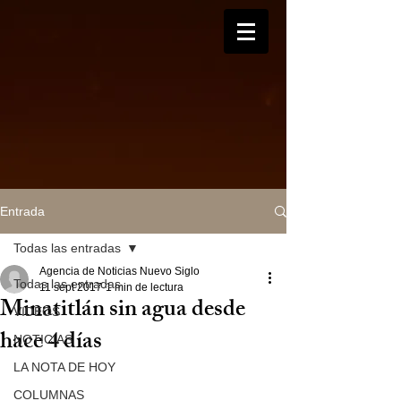
Entrada
Todas las entradas
Agencia de Noticias Nuevo Siglo
Todas las entradas
11 sept 2017
1 min de lectura
Minatitlán sin agua desde
VIDEOS
hace 4 días
NOTICIAS
LA NOTA DE HOY
COLUMNAS