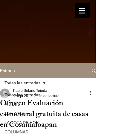
Entrada
Todas las entradas
Pablo Solano Tejeda
Todas las entradas
9 sept 2017
2 min de lectura
Ofrecen Evaluación
VIDEOS
estructural gratuita de casas
NOTICIAS
en Cosamaloapan
LA NOTA DE HOY
COLUMNAS