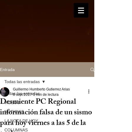
Entrada
Todas las entradas
Guillermo Humberto Gutierrez Arias
Todas las entradas
8 sept 2017
1 min de lectura
Desmiente PC Regional
VIDEOS
información falsa de un sismo
NOTICIAS
para hoy viernes a las 5 de la
LA NOTA DE HOY
COLUMNAS