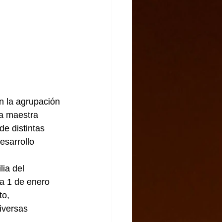
 la agrupación 
a maestra 
e distintas 
esarrollo 
ia del 
a 1 de enero 
o, 
versas  