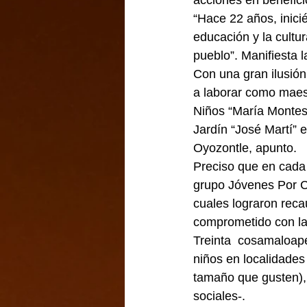
acciones en beneficio
“Hace 22 años, inici
educación y la cultur
pueblo”. Manifiesta l
Con una gran ilusión,
a laborar como maes
Niños “María Montess
Jardín “José Martí” 
Oyozontle, apunto.
Preciso que en cada 
grupo Jóvenes Por Co
cuales lograron reca
comprometido con la
Treinta  cosamaloap
niños en localidades
tamaño que gusten), 
sociales-.