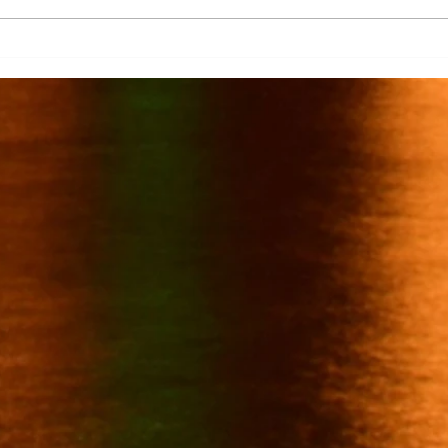
Más de 7 mil productores de
TecMi
caña afectados por el cierre del
Desa
Ingenio San Pedro