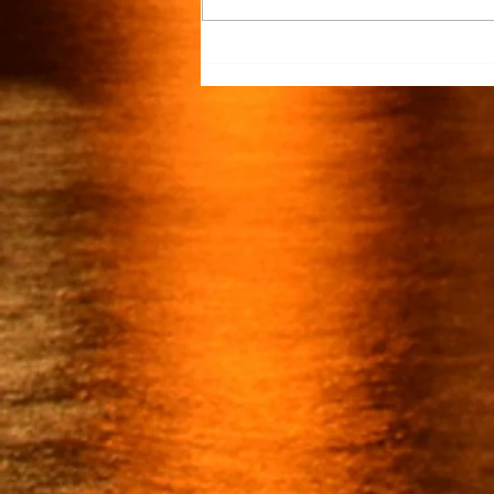
“Justicia para Zulema” piden
familiares y amigos