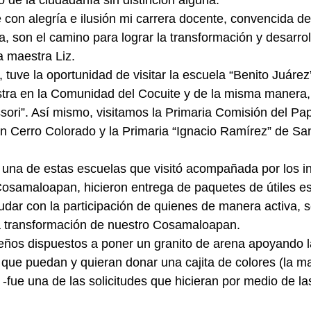
 de la ciudadanía sin distinción alguna.
é con alegría e ilusión mi carrera docente, convencida de
a, son el camino para lograr la transformación y desarrol
a maestra Liz.
 tuve la oportunidad de visitar la escuela “Benito Juárez”
tra en la Comunidad del Cocuite y de la misma manera, 
ori”. Así mismo, visitamos la Primaria Comisión del Pap
en Cerro Colorado y la Primaria “Ignacio Ramírez” de Sa
una de estas escuelas que visitó acompañada por los in
samaloapan, hicieron entrega de paquetes de útiles esc
udar con la participación de quienes de manera activa, 
 transformación de nuestro Cosamaloapan.
eños dispuestos a poner un granito de arena apoyando l
 que puedan y quieran donar una cajita de colores (la ma
-fue una de las solicitudes que hicieran por medio de la