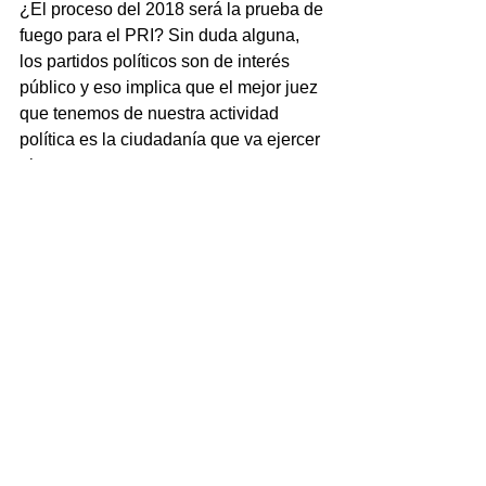
¿El proceso del 2018 será la prueba de 
fuego para el PRI? Sin duda alguna, 
los partidos políticos son de interés 
público y eso implica que el mejor juez 
que tenemos de nuestra actividad 
política es la ciudadanía que va ejercer 
el voto.
Ellos saben a quién retirar del cuadro 
político y quien dejar. Al PRI lo han 
dejado. Hoy el PRI es una fuerza 
política real, que está en el poder 
federal y varios estados, lo que 
demuestra la presencia. Sin embargo, 
los resultados hablarán por sí mismos. 