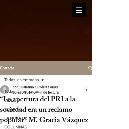
Entrada
Todas las entradas
por Guillermo Gutiérrez Arias
Todas las entradas
16 ago 2017
3 min de lectura
“La apertura del PRI a la
VIDEOS
sociedad era un reclamo
NOTICIAS
popular” M. Gracia Vázquez
LA NOTA DE HOY
COLUMNAS