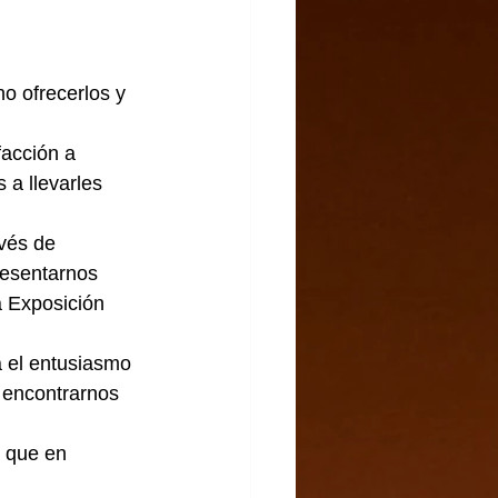
o ofrecerlos y 
acción a 
a llevarles 
vés de 
resentarnos 
 Exposición 
a el entusiasmo 
 encontrarnos 
 que en 