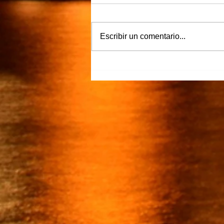
Víctor Murguía
Escribir un comentario...