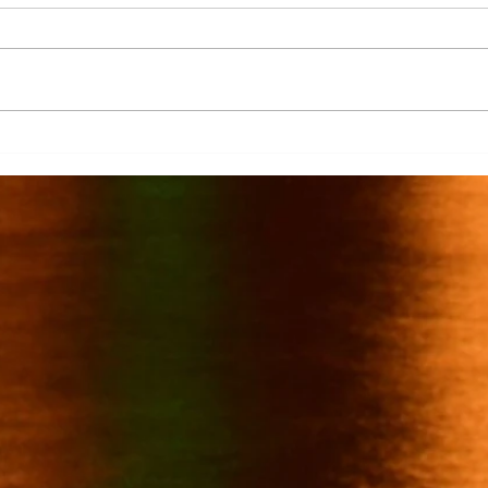
Más 
La Columna