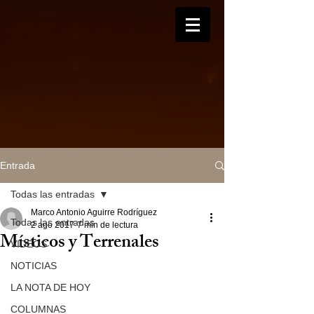
Entrada
Todas las entradas
Marco Antonio Aguirre Rodríguez
Todas las entradas
2 ago 2017
7 min de lectura
Místicos y Terrenales
VIDEOS
NOTICIAS
LA NOTA DE HOY
COLUMNAS