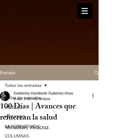
Entrada
Todas las entradas
Guillermo Humberto Gutierrez Arias
Todas las entradas
9 abr
1 min de lectura
100 Días | Avances que
VIDEOS
refuerzan la salud
NOTICIAS
LA NOTA DE HOY
Minatitlán, Veracruz.
COLUMNAS